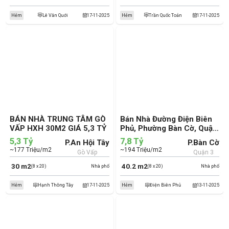
Hẻm
Lê Văn Quới
17-11-2025
Hẻm
Trần Quốc Toản
17-11-2025
BÁN NHÀ TRUNG TÂM GÒ
Bán Nhà Đường Điện Biên
VẤP HXH 30M2 GIÁ 5,3 TỶ
Phủ, Phường Bàn Cờ, Quận
3 (cũ)
5,3 Tỷ
7,8 Tỷ
P.An Hội Tây
P.Bàn Cờ
~177 Triệu/m2
~194 Triệu/m2
Gò Vấp
Quận 3
30 m2
40.2 m2
(8 x 20)
Nhà phố
(8 x 20)
Nhà phố
Hẻm
Hạnh Thông Tây
17-11-2025
Hẻm
Điện Biên Phủ
13-11-2025