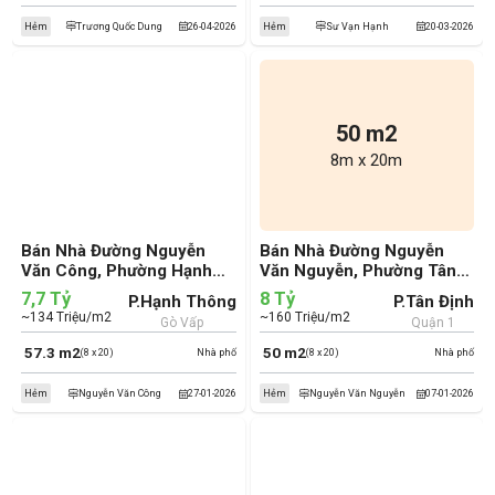
Hẻm
Trương Quốc Dung
26-04-2026
Hẻm
Sư Vạn Hạnh
20-03-2026
50 m2
8m x 20m
Bán Nhà Đường Nguyễn
Bán Nhà Đường Nguyễn
Văn Công, Phường Hạnh
Văn Nguyễn, Phường Tân
Thông, Quận Gò Vấp (cũ)
Định, Quận 1 (cũ)
7,7 Tỷ
8 Tỷ
P.Hạnh Thông
P.Tân Định
~134 Triệu/m2
~160 Triệu/m2
Gò Vấp
Quận 1
57.3 m2
50 m2
(8 x 20)
Nhà phố
(8 x 20)
Nhà phố
Hẻm
Nguyễn Văn Công
27-01-2026
Hẻm
Nguyễn Văn Nguyễn
07-01-2026