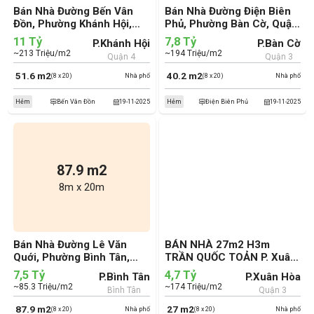
Bán Nhà Đường Bến Vân
Bán Nhà Đường Điện Biên
Đồn, Phường Khánh Hội,
Phủ, Phường Bàn Cờ, Quận
Quận 4 (cũ)
3 (cũ)
11 Tỷ
7,8 Tỷ
P.Khánh Hội
P.Bàn Cờ
~213 Triệu/m2
~194 Triệu/m2
Quận 4
Quận 3
51.6 m2
40.2 m2
(8 x 20)
Nhà phố
(8 x 20)
Nhà phố
Hẻm
Bến Vân Đồn
19-11-2025
Hẻm
Điện Biên Phủ
19-11-2025
87.9 m2
8m x 20m
Bán Nhà Đường Lê Văn
BÁN NHÀ 27m2 H3m
Quới, Phường Bình Tân,
TRẦN QUỐC TOẢN P. Xuân
Quận Bình Tân (cũ)
Hòa chỉ 4.7 tỷ. Bank định
7,5 Tỷ
4,7 Tỷ
P.Bình Tân
P.Xuân Hòa
giá 4.3 tỷ
~85.3 Triệu/m2
~174 Triệu/m2
Bình Tân
Quận 3
87.9 m2
27 m2
(8 x 20)
Nhà phố
(8 x 20)
Nhà phố