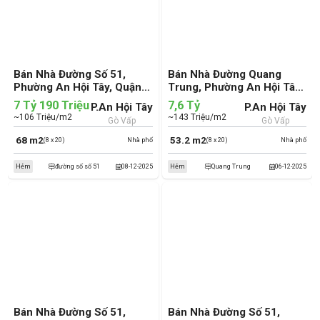
Bán Nhà Đường Số 51,
Bán Nhà Đường Quang
Phường An Hội Tây, Quận
Trung, Phường An Hội Tây,
Gò Vấp (cũ)
Quận Gò Vấp (cũ)
7 Tỷ 190 Triệu
7,6 Tỷ
P.An Hội Tây
P.An Hội Tây
~106 Triệu/m2
~143 Triệu/m2
Gò Vấp
Gò Vấp
68 m2
53.2 m2
(8 x 20)
Nhà phố
(8 x 20)
Nhà phố
Hẻm
đường số số 51
08-12-2025
Hẻm
Quang Trung
06-12-2025
Bán Nhà Đường Số 51,
Bán Nhà Đường Số 51,