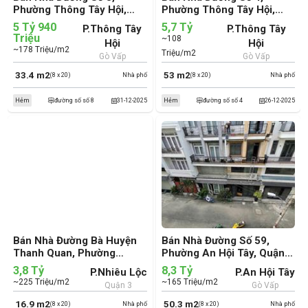
Phường Thông Tây Hội,
Phường Thông Tây Hội,
Quận Gò Vấp (cũ)
Quận Gò Vấp (cũ)
5 Tỷ 940
5,7 Tỷ
P.Thông Tây
P.Thông Tây
Triệu
~108
Hội
Hội
~178 Triệu/m2
Triệu/m2
Gò Vấp
Gò Vấp
33.4 m2
53 m2
(8 x 20)
Nhà phố
(8 x 20)
Nhà phố
Hẻm
đường số số 8
31-12-2025
Hẻm
đường số số 4
26-12-2025
Bán Nhà Đường Bà Huyện
Bán Nhà Đường Số 59,
Thanh Quan, Phường
Phường An Hội Tây, Quận
Nhiêu Lộc, Quận 3 (cũ)
Gò Vấp (cũ)
3,8 Tỷ
8,3 Tỷ
P.Nhiêu Lộc
P.An Hội Tây
~225 Triệu/m2
~165 Triệu/m2
Quận 3
Gò Vấp
16.9 m2
50.3 m2
(8 x 20)
Nhà phố
(8 x 20)
Nhà phố