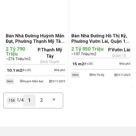
Bán Nhà Đường Huỳnh Mẫn
Bán Nhà Đường Hồ Thị Kỷ,
Đạt, Phường Thạnh Mỹ Tây,
Phường Vườn Lài, Quận 10
Quận Bình Thạnh (cũ)
(cũ)
2 Tỷ 790
2 Tỷ 950 Triệu
P.Thạnh Mỹ
P.Vườn Lài
Triệu
~197 Triệu/m2
Tây
Quận 10
~276 Triệu/m2
Bình Thạnh
15 m2
(8 x 20)
Nhà phố
10.1 m2
(8 x 20)
Nhà phố
Hẻm
Hồ Thị Kỷ
13-11-2025
Hẻm
Huỳnh Mẫn Đạt
13-11-2025
1
1/4
2
156