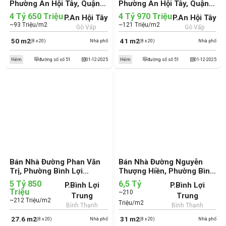
Phường An Hội Tây, Quận
Phường An Hội Tây, Quận
Gò Vấp (cũ)
Gò Vấp (cũ)
4 Tỷ 650 Triệu
4 Tỷ 970 Triệu
P.An Hội Tây
P.An Hội Tây
~93 Triệu/m2
~121 Triệu/m2
Gò Vấp
Gò Vấp
50 m2
41 m2
(8 x 20)
Nhà phố
(8 x 20)
Nhà phố
Hẻm
đường số số 51
01-12-2025
Hẻm
đường số số 51
01-12-2025
Bán Nhà Đường Phan Văn
Bán Nhà Đường Nguyễn
Trị, Phường Bình Lợi
Thượng Hiền, Phường Bình
Trung, Quận Bình Thạnh
Lợi Trung, Quận Bình
5 Tỷ 850
6,5 Tỷ
P.Bình Lợi
P.Bình Lợi
(cũ)
Thạnh (cũ)
Triệu
~210
Trung
Trung
~212 Triệu/m2
Triệu/m2
Bình Thạnh
Bình Thạnh
27.6 m2
31 m2
(8 x 20)
Nhà phố
(8 x 20)
Nhà phố