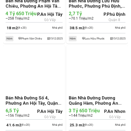
Bán Nhà Đường Phạm Văn
Bán Nhà Đường Lưu Hữu
Chiêu, Phường An Hội Tây,
Phước, Phường Phú Định,
Quận Gò Vấp (cũ)
Quận 8 (cũ)
4 Tỷ 650 Triệu
2,7 Tỷ
P.An Hội Tây
P.Phú Định
~258 Triệu/m2
~70.1 Triệu/m2
Gò Vấp
Quận 8
18 m2
38.5 m2
(8 x 20)
Nhà phố
(8 x 20)
Nhà phố
Hẻm
Phạm Văn Chiêu
15-12-2025
Hẻm
Lưu Hữu Phước
15-12-2025
Bán Nhà Đường Số 4,
Bán Nhà Đường Dương
Phường An Hội Tây, Quận
Quảng Hàm, Phường An
Gò Vấp (cũ)
Nhơn, Quận Gò Vấp (cũ)
6,5 Tỷ
3 Tỷ 650 Triệu
P.An Hội Tây
P.An Nhơn
~156 Triệu/m2
~144 Triệu/m2
Gò Vấp
Gò Vấp
41.6 m2
25.3 m2
(8 x 20)
Nhà phố
(8 x 20)
Nhà phố