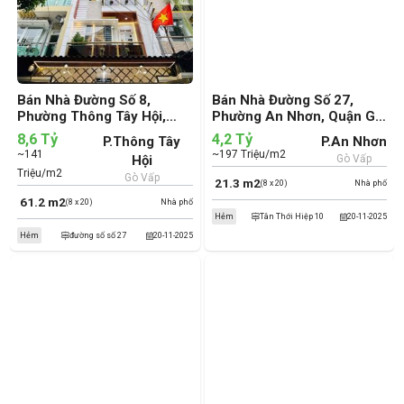
Bán Nhà Đường Số 8,
Bán Nhà Đường Số 27,
Phường Thông Tây Hội,
Phường An Nhơn, Quận Gò
Quận Gò Vấp (cũ)
Vấp (cũ)
8,6 Tỷ
4,2 Tỷ
P.Thông Tây
P.An Nhơn
~141
~197 Triệu/m2
Hội
Gò Vấp
Triệu/m2
Gò Vấp
21.3 m2
(8 x 20)
Nhà phố
61.2 m2
(8 x 20)
Nhà phố
Hẻm
Tân Thới Hiệp 10
20-11-2025
Hẻm
đường số số 27
20-11-2025