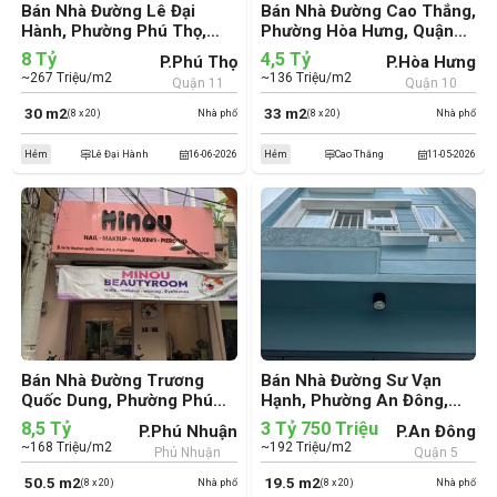
Bán Nhà Đường Lê Đại
Bán Nhà Đường Cao Thắng,
Hành, Phường Phú Thọ,
Phường Hòa Hưng, Quận
Quận 11 (cũ)
10 (cũ)
8 Tỷ
4,5 Tỷ
P.Phú Thọ
P.Hòa Hưng
~267 Triệu/m2
~136 Triệu/m2
Quận 11
Quận 10
30 m2
33 m2
(8 x 20)
Nhà phố
(8 x 20)
Nhà phố
Hẻm
Lê Đại Hành
16-06-2026
Hẻm
Cao Thắng
11-05-2026
Bán Nhà Đường Trương
Bán Nhà Đường Sư Vạn
Quốc Dung, Phường Phú
Hạnh, Phường An Đông,
Nhuận, Quận Phú Nhuận
Quận 5 (cũ)
8,5 Tỷ
3 Tỷ 750 Triệu
P.Phú Nhuận
P.An Đông
(cũ)
~168 Triệu/m2
~192 Triệu/m2
Phú Nhuận
Quận 5
50.5 m2
19.5 m2
(8 x 20)
Nhà phố
(8 x 20)
Nhà phố