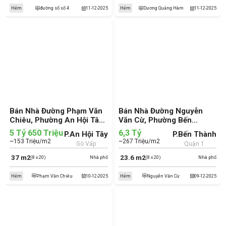
Hẻm
đường số số 4
11-12-2025
Hẻm
Dương Quảng Hàm
11-12-2025
Bán Nhà Đường Phạm Văn
Bán Nhà Đường Nguyễn
Chiêu, Phường An Hội Tây,
Văn Cừ, Phường Bến
Quận Gò Vấp (cũ)
Thành, Quận 1 (cũ)
5 Tỷ 650 Triệu
6,3 Tỷ
P.An Hội Tây
P.Bến Thành
~153 Triệu/m2
~267 Triệu/m2
Gò Vấp
Quận 1
37 m2
23.6 m2
(8 x 20)
Nhà phố
(8 x 20)
Nhà phố
Hẻm
Phạm Văn Chiêu
10-12-2025
Hẻm
Nguyễn Văn Cừ
09-12-2025