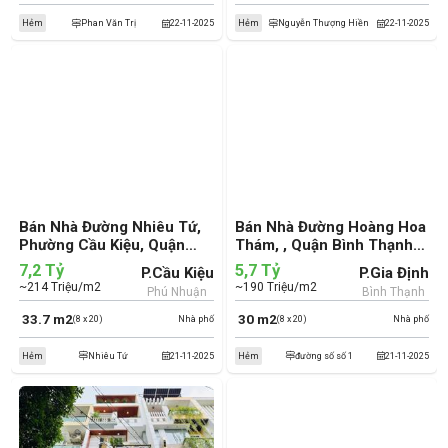
Hẻm
Phan Văn Trị
22-11-2025
Hẻm
Nguyễn Thượng Hiền
22-11-2025
Bán Nhà Đường Nhiêu Tứ,
Bán Nhà Đường Hoàng Hoa
Phường Cầu Kiệu, Quận
Thám, , Quận Bình Thạnh
Phú Nhuận (cũ)
(cũ)
7,2 Tỷ
5,7 Tỷ
P.Cầu Kiệu
P.Gia Định
~214 Triệu/m2
~190 Triệu/m2
Phú Nhuận
Bình Thạnh
33.7 m2
30 m2
(8 x 20)
Nhà phố
(8 x 20)
Nhà phố
Hẻm
Nhiêu Tứ
21-11-2025
Hẻm
đường số số 1
21-11-2025