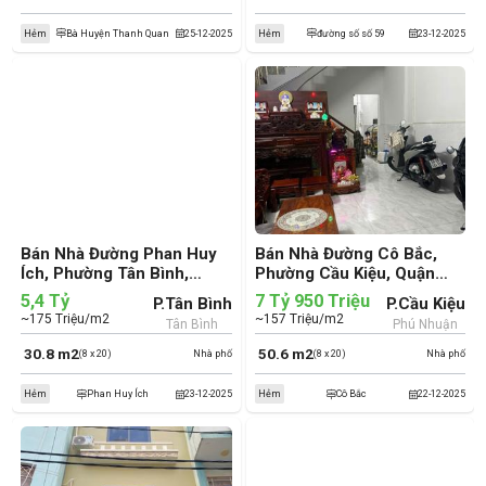
Hẻm
Bà Huyện Thanh Quan
25-12-2025
Hẻm
đường số số 59
23-12-2025
Bán Nhà Đường Phan Huy
Bán Nhà Đường Cô Bắc,
Ích, Phường Tân Bình,
Phường Cầu Kiệu, Quận
Quận Tân Bình (cũ)
Phú Nhuận (cũ)
5,4 Tỷ
7 Tỷ 950 Triệu
P.Tân Bình
P.Cầu Kiệu
~175 Triệu/m2
~157 Triệu/m2
Tân Bình
Phú Nhuận
30.8 m2
50.6 m2
(8 x 20)
Nhà phố
(8 x 20)
Nhà phố
Hẻm
Phan Huy Ích
23-12-2025
Hẻm
Cô Bắc
22-12-2025