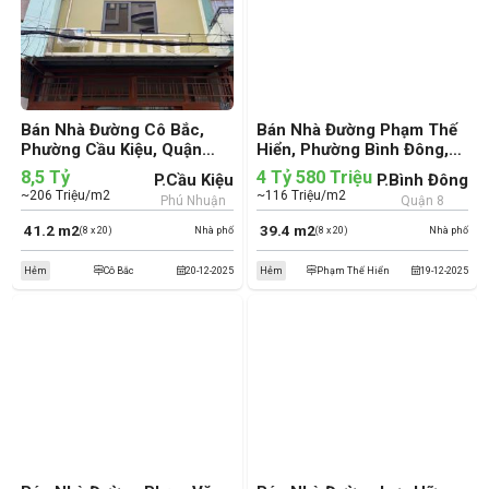
Bán Nhà Đường Cô Bắc,
Bán Nhà Đường Phạm Thế
Phường Cầu Kiệu, Quận
Hiển, Phường Bình Đông,
Phú Nhuận (cũ)
Quận 8 (cũ)
8,5 Tỷ
4 Tỷ 580 Triệu
P.Cầu Kiệu
P.Bình Đông
~206 Triệu/m2
~116 Triệu/m2
Phú Nhuận
Quận 8
41.2 m2
39.4 m2
(8 x 20)
Nhà phố
(8 x 20)
Nhà phố
Hẻm
Cô Bắc
20-12-2025
Hẻm
Phạm Thế Hiển
19-12-2025