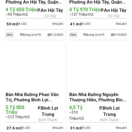
Phường An Hội Tây, Quận
Phường An Hội Tây, Quận
Gò Vấp (cũ)
Gò Vấp (cũ)
4 Tỷ 650 Triệu
4 Tỷ 970 Triệu
P.An Hội Tây
P.An Hội Tây
~93 Triệu/m2
~121 Triệu/m2
Gò Vấp
Gò Vấp
50 m2
41 m2
(8 x 20)
Nhà phố
(8 x 20)
Nhà phố
Hẻm
đường số số 51
01-12-2025
Hẻm
đường số số 51
01-12-2025
Bán Nhà Đường Phan Văn
Bán Nhà Đường Nguyễn
Trị, Phường Bình Lợi
Thượng Hiền, Phường Bình
Trung, Quận Bình Thạnh
Lợi Trung, Quận Bình
5 Tỷ 850
6,5 Tỷ
P.Bình Lợi
P.Bình Lợi
(cũ)
Thạnh (cũ)
Triệu
~210
Trung
Trung
~212 Triệu/m2
Triệu/m2
Bình Thạnh
Bình Thạnh
27.6 m2
31 m2
(8 x 20)
Nhà phố
(8 x 20)
Nhà phố