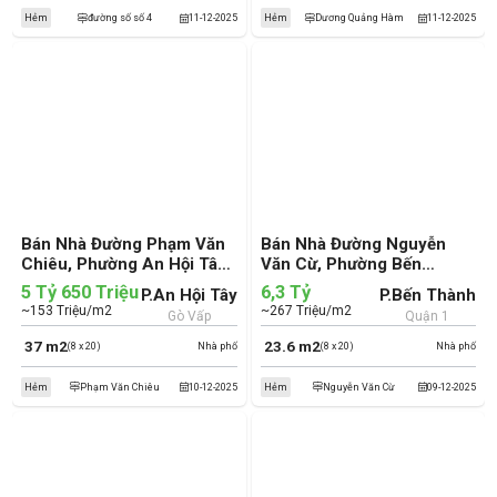
Hẻm
đường số số 4
11-12-2025
Hẻm
Dương Quảng Hàm
11-12-2025
Bán Nhà Đường Phạm Văn
Bán Nhà Đường Nguyễn
Chiêu, Phường An Hội Tây,
Văn Cừ, Phường Bến
Quận Gò Vấp (cũ)
Thành, Quận 1 (cũ)
5 Tỷ 650 Triệu
6,3 Tỷ
P.An Hội Tây
P.Bến Thành
~153 Triệu/m2
~267 Triệu/m2
Gò Vấp
Quận 1
37 m2
23.6 m2
(8 x 20)
Nhà phố
(8 x 20)
Nhà phố
Hẻm
Phạm Văn Chiêu
10-12-2025
Hẻm
Nguyễn Văn Cừ
09-12-2025