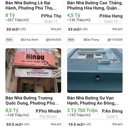
Bán Nhà Đường Lê Đại
Bán Nhà Đường Cao Thắng,
Hành, Phường Phú Thọ,
Phường Hòa Hưng, Quận
Quận 11 (cũ)
10 (cũ)
8 Tỷ
4,5 Tỷ
P.Phú Thọ
P.Hòa Hưng
~267 Triệu/m2
~136 Triệu/m2
Quận 11
Quận 10
30 m2
33 m2
(8 x 20)
Nhà phố
(8 x 20)
Nhà phố
Hẻm
Lê Đại Hành
16-06-2026
Hẻm
Cao Thắng
11-05-2026
Bán Nhà Đường Trương
Bán Nhà Đường Sư Vạn
Quốc Dung, Phường Phú
Hạnh, Phường An Đông,
Nhuận, Quận Phú Nhuận
Quận 5 (cũ)
8,5 Tỷ
3 Tỷ 750 Triệu
P.Phú Nhuận
P.An Đông
(cũ)
~168 Triệu/m2
~192 Triệu/m2
Phú Nhuận
Quận 5
50.5 m2
19.5 m2
(8 x 20)
Nhà phố
(8 x 20)
Nhà phố