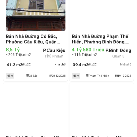
Bán Nhà Đường Cô Bắc,
Bán Nhà Đường Phạm Thế
Phường Cầu Kiệu, Quận
Hiển, Phường Bình Đông,
Phú Nhuận (cũ)
Quận 8 (cũ)
8,5 Tỷ
4 Tỷ 580 Triệu
P.Cầu Kiệu
P.Bình Đông
~206 Triệu/m2
~116 Triệu/m2
Phú Nhuận
Quận 8
41.2 m2
39.4 m2
(8 x 20)
Nhà phố
(8 x 20)
Nhà phố
Hẻm
Cô Bắc
20-12-2025
Hẻm
Phạm Thế Hiển
19-12-2025