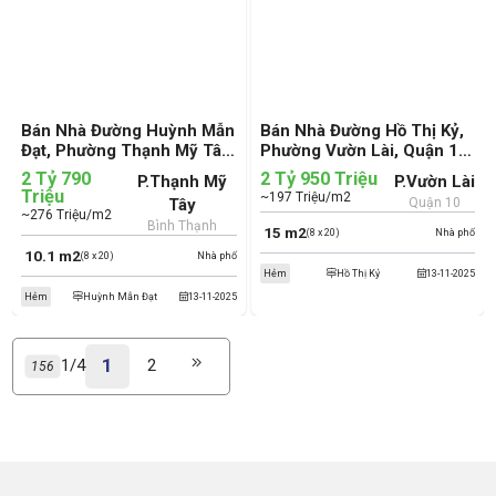
Bán Nhà Đường Huỳnh Mẫn
Bán Nhà Đường Hồ Thị Kỷ,
Đạt, Phường Thạnh Mỹ Tây,
Phường Vườn Lài, Quận 10
Quận Bình Thạnh (cũ)
(cũ)
2 Tỷ 790
2 Tỷ 950 Triệu
P.Thạnh Mỹ
P.Vườn Lài
Triệu
~197 Triệu/m2
Tây
Quận 10
~276 Triệu/m2
Bình Thạnh
15 m2
(8 x 20)
Nhà phố
10.1 m2
(8 x 20)
Nhà phố
Hẻm
Hồ Thị Kỷ
13-11-2025
Hẻm
Huỳnh Mẫn Đạt
13-11-2025
1
1/4
2
156