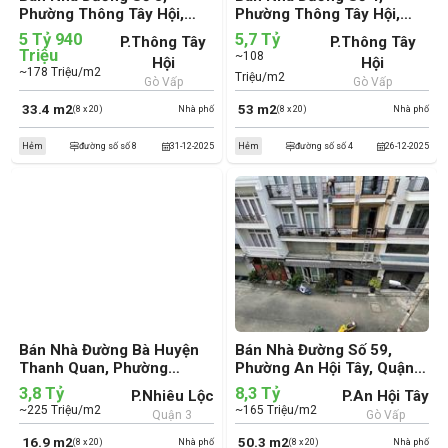
Phường Thông Tây Hội,
Phường Thông Tây Hội,
Quận Gò Vấp (cũ)
Quận Gò Vấp (cũ)
5 Tỷ 940
5,7 Tỷ
P.Thông Tây
P.Thông Tây
Triệu
~108
Hội
Hội
~178 Triệu/m2
Triệu/m2
Gò Vấp
Gò Vấp
33.4 m2
53 m2
(8 x 20)
Nhà phố
(8 x 20)
Nhà phố
Hẻm
đường số số 8
31-12-2025
Hẻm
đường số số 4
26-12-2025
Bán Nhà Đường Bà Huyện
Bán Nhà Đường Số 59,
Thanh Quan, Phường
Phường An Hội Tây, Quận
Nhiêu Lộc, Quận 3 (cũ)
Gò Vấp (cũ)
3,8 Tỷ
8,3 Tỷ
P.Nhiêu Lộc
P.An Hội Tây
~225 Triệu/m2
~165 Triệu/m2
Quận 3
Gò Vấp
16.9 m2
50.3 m2
(8 x 20)
Nhà phố
(8 x 20)
Nhà phố