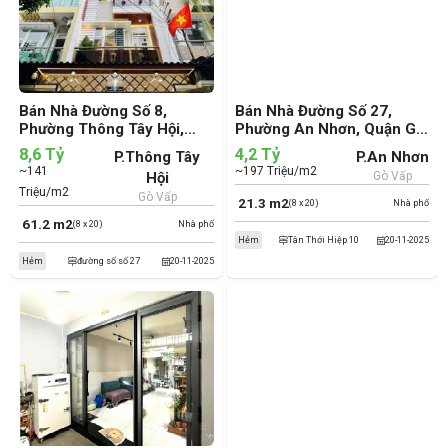
Bán Nhà Đường Số 8,
Bán Nhà Đường Số 27,
Phường Thông Tây Hội,
Phường An Nhơn, Quận Gò
Quận Gò Vấp (cũ)
Vấp (cũ)
8,6 Tỷ
4,2 Tỷ
P.Thông Tây
P.An Nhơn
~141
~197 Triệu/m2
Hội
Gò Vấp
Triệu/m2
Gò Vấp
21.3 m2
(8 x 20)
Nhà phố
61.2 m2
(8 x 20)
Nhà phố
Hẻm
Tân Thới Hiệp 10
20-11-2025
Hẻm
đường số số 27
20-11-2025