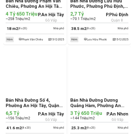
Bán Nhà Đường Phạm Văn
Bán Nhà Đường Lưu Hữu
Chiêu, Phường An Hội Tây,
Phước, Phường Phú Định,
Quận Gò Vấp (cũ)
Quận 8 (cũ)
4 Tỷ 650 Triệu
2,7 Tỷ
P.An Hội Tây
P.Phú Định
~258 Triệu/m2
~70.1 Triệu/m2
Gò Vấp
Quận 8
18 m2
38.5 m2
(8 x 20)
Nhà phố
(8 x 20)
Nhà phố
Hẻm
Phạm Văn Chiêu
15-12-2025
Hẻm
Lưu Hữu Phước
15-12-2025
Bán Nhà Đường Số 4,
Bán Nhà Đường Dương
Phường An Hội Tây, Quận
Quảng Hàm, Phường An
Gò Vấp (cũ)
Nhơn, Quận Gò Vấp (cũ)
6,5 Tỷ
3 Tỷ 650 Triệu
P.An Hội Tây
P.An Nhơn
~156 Triệu/m2
~144 Triệu/m2
Gò Vấp
Gò Vấp
41.6 m2
25.3 m2
(8 x 20)
Nhà phố
(8 x 20)
Nhà phố