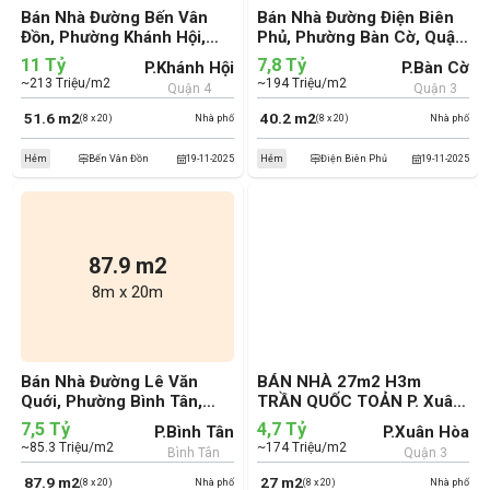
Bán Nhà Đường Bến Vân
Bán Nhà Đường Điện Biên
Đồn, Phường Khánh Hội,
Phủ, Phường Bàn Cờ, Quận
Quận 4 (cũ)
3 (cũ)
11 Tỷ
7,8 Tỷ
P.Khánh Hội
P.Bàn Cờ
~213 Triệu/m2
~194 Triệu/m2
Quận 4
Quận 3
51.6 m2
40.2 m2
(8 x 20)
Nhà phố
(8 x 20)
Nhà phố
Hẻm
Bến Vân Đồn
19-11-2025
Hẻm
Điện Biên Phủ
19-11-2025
87.9 m2
8m x 20m
Bán Nhà Đường Lê Văn
BÁN NHÀ 27m2 H3m
Quới, Phường Bình Tân,
TRẦN QUỐC TOẢN P. Xuân
Quận Bình Tân (cũ)
Hòa chỉ 4.7 tỷ. Bank định
7,5 Tỷ
4,7 Tỷ
P.Bình Tân
P.Xuân Hòa
giá 4.3 tỷ
~85.3 Triệu/m2
~174 Triệu/m2
Bình Tân
Quận 3
87.9 m2
27 m2
(8 x 20)
Nhà phố
(8 x 20)
Nhà phố