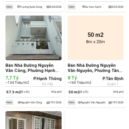
Hẻm
Trương Quốc Dung
26-04-2026
Hẻm
Sư Vạn Hạnh
20-03-2026
50 m2
8m x 20m
Bán Nhà Đường Nguyễn
Bán Nhà Đường Nguyễn
Văn Công, Phường Hạnh
Văn Nguyễn, Phường Tân
Thông, Quận Gò Vấp (cũ)
Định, Quận 1 (cũ)
7,7 Tỷ
8 Tỷ
P.Hạnh Thông
P.Tân Định
~134 Triệu/m2
~160 Triệu/m2
Gò Vấp
Quận 1
57.3 m2
50 m2
(8 x 20)
Nhà phố
(8 x 20)
Nhà phố
Hẻm
Nguyễn Văn Công
27-01-2026
Hẻm
Nguyễn Văn Nguyễn
07-01-2026