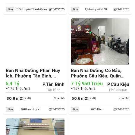
Hẻm
Bà Huyện Thanh Quan
25-12-2025
Hẻm
đường số số 59
23-12-2025
Bán Nhà Đường Phan Huy
Bán Nhà Đường Cô Bắc,
Ích, Phường Tân Bình,
Phường Cầu Kiệu, Quận
Quận Tân Bình (cũ)
Phú Nhuận (cũ)
5,4 Tỷ
7 Tỷ 950 Triệu
P.Tân Bình
P.Cầu Kiệu
~175 Triệu/m2
~157 Triệu/m2
Tân Bình
Phú Nhuận
30.8 m2
50.6 m2
(8 x 20)
Nhà phố
(8 x 20)
Nhà phố
Hẻm
Phan Huy Ích
23-12-2025
Hẻm
Cô Bắc
22-12-2025