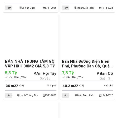
Hẻm
Lê Văn Quới
17-11-2025
Hẻm
Trần Quốc Toản
17-11-2025
BÁN NHÀ TRUNG TÂM GÒ
Bán Nhà Đường Điện Biên
VẤP HXH 30M2 GIÁ 5,3 TỶ
Phủ, Phường Bàn Cờ, Quận
3 (cũ)
5,3 Tỷ
7,8 Tỷ
P.An Hội Tây
P.Bàn Cờ
~177 Triệu/m2
~194 Triệu/m2
Gò Vấp
Quận 3
30 m2
40.2 m2
(8 x 20)
Nhà phố
(8 x 20)
Nhà phố
Hẻm
Hạnh Thông Tây
17-11-2025
Hẻm
Điện Biên Phủ
13-11-2025