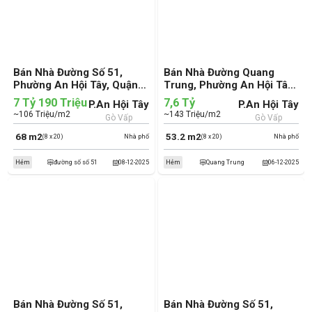
Bán Nhà Đường Số 51,
Bán Nhà Đường Quang
Phường An Hội Tây, Quận
Trung, Phường An Hội Tây,
Gò Vấp (cũ)
Quận Gò Vấp (cũ)
7 Tỷ 190 Triệu
7,6 Tỷ
P.An Hội Tây
P.An Hội Tây
~106 Triệu/m2
~143 Triệu/m2
Gò Vấp
Gò Vấp
68 m2
53.2 m2
(8 x 20)
Nhà phố
(8 x 20)
Nhà phố
Hẻm
đường số số 51
08-12-2025
Hẻm
Quang Trung
06-12-2025
Bán Nhà Đường Số 51,
Bán Nhà Đường Số 51,