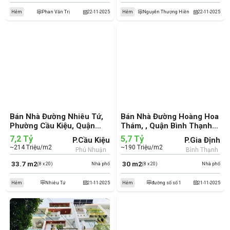
Hẻm
Phan Văn Trị
22-11-2025
Hẻm
Nguyễn Thượng Hiền
22-11-2025
Bán Nhà Đường Nhiêu Tứ,
Bán Nhà Đường Hoàng Hoa
Phường Cầu Kiệu, Quận
Thám, , Quận Bình Thạnh
Phú Nhuận (cũ)
(cũ)
7,2 Tỷ
5,7 Tỷ
P.Cầu Kiệu
P.Gia Định
~214 Triệu/m2
~190 Triệu/m2
Phú Nhuận
Bình Thạnh
33.7 m2
30 m2
(8 x 20)
Nhà phố
(8 x 20)
Nhà phố
Hẻm
Nhiêu Tứ
21-11-2025
Hẻm
đường số số 1
21-11-2025