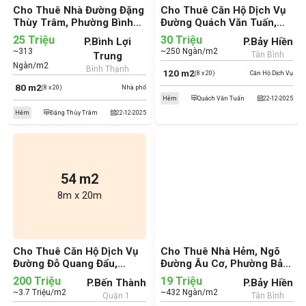
Cho Thuê Nhà Đường Đặng
Cho Thuê Căn Hộ Dịch Vụ
Thùy Trâm, Phường Bình
Đường Quách Văn Tuấn,
Lợi Trung, Quận Bình
Phường Bảy Hiền, Quận
25 Triệu
30 Triệu
P.Bình Lợi
P.Bảy Hiền
Thạnh (cũ)
Tân Bình (cũ)
~313
~250 Ngàn/m2
Trung
Tân Bình
Ngàn/m2
Bình Thạnh
120 m2
(8 x 20)
Căn Hộ Dịch Vụ
80 m2
(8 x 20)
Nhà phố
Hẻm
Quách Văn Tuấn
22-12-2025
Hẻm
Đặng Thùy Trâm
22-12-2025
54 m2
8m x 20m
Cho Thuê Căn Hộ Dịch Vụ
Cho Thuê Nhà Hẻm, Ngõ
Đường Đỗ Quang Đẩu,
Đường Âu Cơ, Phường Bảy
Phường Bến Thành, Quận 1
Hiền, Quận Tân Bình (cũ)
200 Triệu
19 Triệu
P.Bến Thành
P.Bảy Hiền
(cũ)
~3.7 Triệu/m2
~432 Ngàn/m2
Quận 1
Tân Bình