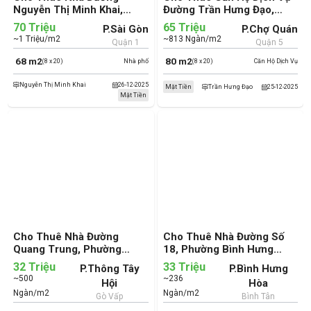
Nguyễn Thị Minh Khai,
Đường Trần Hưng Đạo,
Phường Sài Gòn, Quận 1
Phường Chợ Quán, Quận 5
70 Triệu
65 Triệu
P.Sài Gòn
P.Chợ Quán
(cũ)
(cũ)
~1 Triệu/m2
~813 Ngàn/m2
Quận 1
Quận 5
68 m2
80 m2
(8 x 20)
Nhà phố
(8 x 20)
Căn Hộ Dịch Vụ
Nguyễn Thị Minh Khai
26-12-2025
Mặt Tiền
Trần Hưng Đạo
25-12-2025
Mặt Tiền
Cho Thuê Nhà Đường
Cho Thuê Nhà Đường Số
Quang Trung, Phường
18, Phường Bình Hưng
Thông Tây Hội, Quận Gò
Hòa, Quận Bình Tân (cũ)
32 Triệu
33 Triệu
P.Thông Tây
P.Bình Hưng
Vấp (cũ)
~500
~236
Hội
Hòa
Ngàn/m2
Ngàn/m2
Gò Vấp
Bình Tân