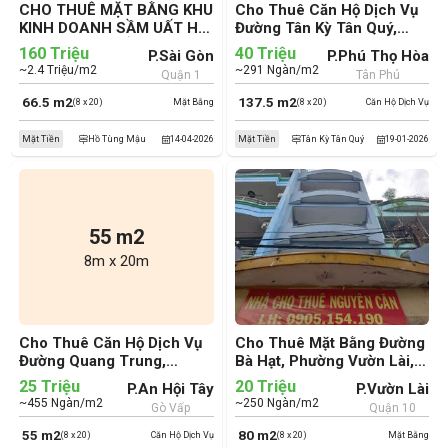
CHO THUÊ MẶT BẰNG KHU
Cho Thuê Căn Hộ Dịch Vụ
KINH DOANH SẦM UẤT HỒ
Đường Tân Kỳ Tân Quý,
TÙNG MẬU , BẾN NGHÉ ,Q1
Phường Phú Thọ Hòa,
160 Triệu
40 Triệu
P.Sài Gòn
P.Phú Thọ Hòa
Quận Tân Phú (cũ)
~2.4 Triệu/m2
~291 Ngàn/m2
Quận 1
Tân Phú
66.5 m2
137.5 m2
(8 x 20)
Mặt Bằng
(8 x 20)
Căn Hộ Dịch Vụ
Mặt Tiền
Hồ Tùng Mậu
14-04-2026
Mặt Tiền
Tân Kỳ Tân Quý
19-01-2026
55 m2
8m x 20m
Cho Thuê Căn Hộ Dịch Vụ
Cho Thuê Mặt Bằng Đường
Đường Quang Trung,
Bà Hạt, Phường Vườn Lài,
Phường An Hội Tây, Quận
Quận 10 (cũ)
25 Triệu
20 Triệu
P.An Hội Tây
P.Vườn Lài
Gò Vấp (cũ)
~455 Ngàn/m2
~250 Ngàn/m2
Gò Vấp
Quận 10
55 m2
80 m2
(8 x 20)
Căn Hộ Dịch Vụ
(8 x 20)
Mặt Bằng