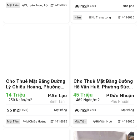
88 m2
Mặt Tiền
Nguyễn Trọng Lội
17-11-2025
(8 x 20)
Nhà phố
Hẻm
Nơ Trang Long
14-11-2025
Cho Thuê Mặt Bằng Đường
Cho Thuê Mặt Bằng Đường
Lý Chiêu Hoàng, Phường
Hồ Văn Huê, Phường Đức
An Lạc, Quận Bình Tân (cũ)
Nhuận, Quận Phú Nhuận
14 Triệu
45 Triệu
P.An Lạc
P.Đức Nhuận
(cũ)
~250 Ngàn/m2
~469 Ngàn/m2
Bình Tân
Phú Nhuận
56 m2
96 m2
(8 x 20)
Mặt Bằng
(8 x 20)
Mặt Bằng
Mặt Tiền
Lý Chiêu Hoàng
14-11-2025
Mặt Tiền
Hồ Văn Huê
14-11-2025