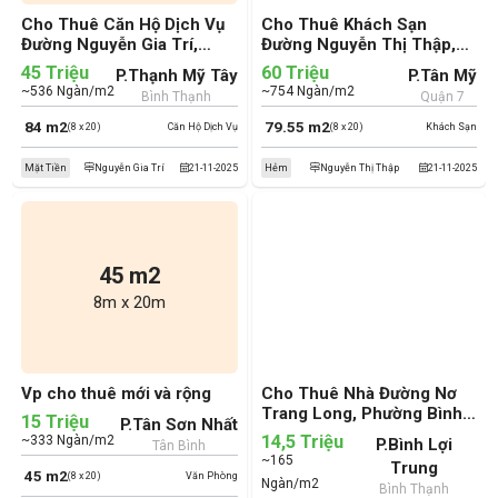
Cho Thuê Căn Hộ Dịch Vụ
Cho Thuê Khách Sạn
Đường Nguyễn Gia Trí,
Đường Nguyễn Thị Thập,
Phường Thạnh Mỹ Tây,
Phường Tân Mỹ, Quận 7
45 Triệu
60 Triệu
P.Thạnh Mỹ Tây
P.Tân Mỹ
Quận Bình Thạnh (cũ)
(cũ)
~536 Ngàn/m2
~754 Ngàn/m2
Bình Thạnh
Quận 7
84 m2
79.55 m2
(8 x 20)
Căn Hộ Dịch Vụ
(8 x 20)
Khách Sạn
Mặt Tiền
Nguyễn Gia Trí
21-11-2025
Hẻm
Nguyễn Thị Thập
21-11-2025
45 m2
8m x 20m
Vp cho thuê mới và rộng
Cho Thuê Nhà Đường Nơ
Trang Long, Phường Bình
15 Triệu
P.Tân Sơn Nhất
Lợi Trung, Quận Bình
14,5 Triệu
~333 Ngàn/m2
P.Bình Lợi
Tân Bình
Thạnh (cũ)
~165
Trung
45 m2
(8 x 20)
Văn Phòng
Ngàn/m2
Bình Thạnh