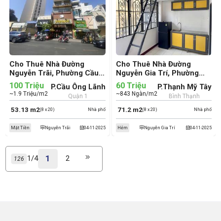
Cho Thuê Nhà Đường
Cho Thuê Nhà Đường
Nguyễn Trãi, Phường Cầu
Nguyễn Gia Trí, Phường
Ông Lãnh, Quận 1 (cũ)
Thạnh Mỹ Tây, Quận Bình
100 Triệu
60 Triệu
P.Cầu Ông Lãnh
P.Thạnh Mỹ Tây
Thạnh (cũ)
~1.9 Triệu/m2
~843 Ngàn/m2
Quận 1
Bình Thạnh
53.13 m2
71.2 m2
(8 x 20)
Nhà phố
(8 x 20)
Nhà phố
Mặt Tiền
Nguyễn Trãi
04-11-2025
Hẻm
Nguyễn Gia Trí
04-11-2025
1
1/4
2
126