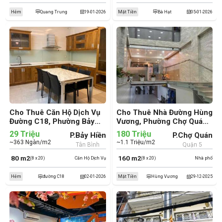
Hẻm
Quang Trung
19-01-2026
Mặt Tiền
Bà Hạt
05-01-2026
Cho Thuê Căn Hộ Dịch Vụ
Cho Thuê Nhà Đường Hùng
Đường C18, Phường Bảy
Vương, Phường Chợ Quán,
Hiền, Quận Tân Bình (cũ)
Quận 5 (cũ)
29 Triệu
180 Triệu
P.Bảy Hiền
P.Chợ Quán
~363 Ngàn/m2
~1.1 Triệu/m2
Tân Bình
Quận 5
80 m2
160 m2
(8 x 20)
Căn Hộ Dịch Vụ
(8 x 20)
Nhà phố
Hẻm
đường C18
02-01-2026
Mặt Tiền
Hùng Vương
29-12-2025