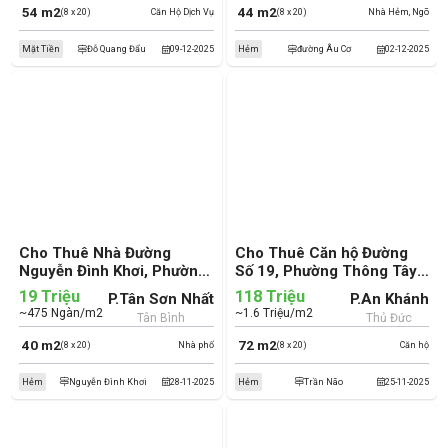
54 m2
44 m2
(8 x 20)
Căn Hộ Dịch Vụ
(8 x 20)
Nhà Hẻm, Ngõ
Mặt Tiền
Đỗ Quang Đẩu
09-12-2025
Hẻm
đường Âu Cơ
02-12-2025
Cho Thuê Nhà Đường
Cho Thuê Căn hộ Đường
Nguyễn Đình Khơi, Phường
Số 19, Phường Thông Tây
Tân Sơn Nhất, Quận Tân
Hội, Quận Gò Vấp (cũ)
19 Triệu
118 Triệu
P.Tân Sơn Nhất
P.An Khánh
Bình (cũ)
~475 Ngàn/m2
~1.6 Triệu/m2
Tân Bình
Thủ Đức
40 m2
72 m2
(8 x 20)
Nhà phố
(8 x 20)
Căn hộ
Hẻm
Nguyễn Đình Khơi
28-11-2025
Hẻm
Trần Não
25-11-2025