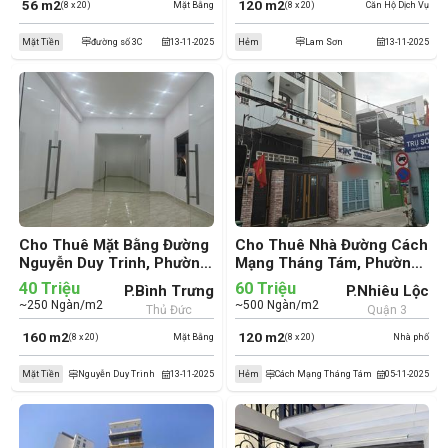
56 m2
120 m2
(8 x 20)
Mặt Bằng
(8 x 20)
Căn Hộ Dịch Vụ
Mặt Tiền
đường số 3C
13-11-2025
Hẻm
Lam Sơn
13-11-2025
Cho Thuê Mặt Bằng Đường
Cho Thuê Nhà Đường Cách
Nguyễn Duy Trinh, Phường
Mạng Tháng Tám, Phường
Bình Trưng, Thành phố Thủ
Nhiêu Lộc, Quận 3 (cũ)
40 Triệu
60 Triệu
P.Bình Trưng
P.Nhiêu Lộc
Đức (cũ)
~250 Ngàn/m2
~500 Ngàn/m2
Thủ Đức
Quận 3
160 m2
120 m2
(8 x 20)
Mặt Bằng
(8 x 20)
Nhà phố
Mặt Tiền
Nguyễn Duy Trinh
13-11-2025
Hẻm
Cách Mạng Tháng Tám
05-11-2025