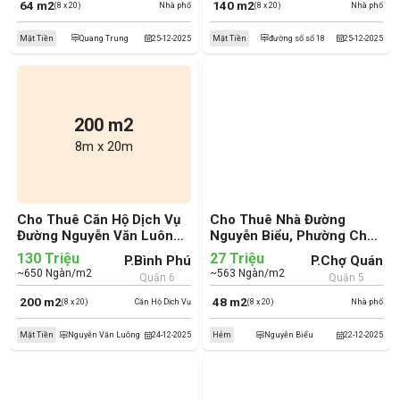
64 m2
140 m2
(8 x 20)
Nhà phố
(8 x 20)
Nhà phố
Mặt Tiền
Quang Trung
25-12-2025
Mặt Tiền
đường số số 18
25-12-2025
200 m2
8m x 20m
Cho Thuê Căn Hộ Dịch Vụ
Cho Thuê Nhà Đường
Đường Nguyễn Văn Luông,
Nguyễn Biểu, Phường Chợ
Phường Bình Phú, Quận 6
Quán, Quận 5 (cũ)
130 Triệu
27 Triệu
P.Bình Phú
P.Chợ Quán
(cũ)
~650 Ngàn/m2
~563 Ngàn/m2
Quận 6
Quận 5
200 m2
48 m2
(8 x 20)
Căn Hộ Dịch Vụ
(8 x 20)
Nhà phố
Mặt Tiền
Nguyễn Văn Luông
24-12-2025
Hẻm
Nguyễn Biểu
22-12-2025