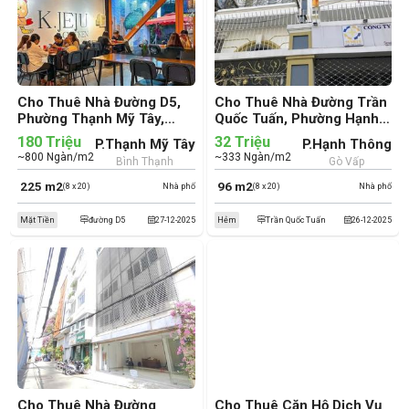
Cho Thuê Nhà Đường D5,
Cho Thuê Nhà Đường Trần
Phường Thạnh Mỹ Tây,
Quốc Tuấn, Phường Hạnh
Quận Bình Thạnh (cũ)
Thông, Quận Gò Vấp (cũ)
180 Triệu
32 Triệu
P.Thạnh Mỹ Tây
P.Hạnh Thông
~800 Ngàn/m2
~333 Ngàn/m2
Bình Thạnh
Gò Vấp
225 m2
96 m2
(8 x 20)
Nhà phố
(8 x 20)
Nhà phố
Mặt Tiền
đường D5
27-12-2025
Hẻm
Trần Quốc Tuấn
26-12-2025
Cho Thuê Nhà Đường
Cho Thuê Căn Hộ Dịch Vụ