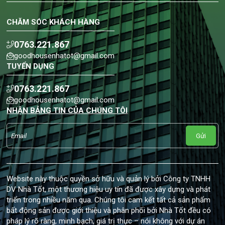
CHĂM SÓC KHÁCH HÀNG
0763.221.867
goodhousenhatot@gmail.com
TUYỂN DỤNG
0763.221.867
goodhousenhatot@gmail.com
NHẬN BẢNG TIN CỦA CHÚNG TÔI
Gửi
Website này thuộc quyền sở hữu và quản lý bởi Công ty TNHH
DV Nhà Tốt, một thương hiệu uy tín đã được xây dựng và phát
triển trong nhiều năm qua. Chúng tôi cam kết tất cả sản phẩm
bất động sản được giới thiệu và phân phối bởi Nhà Tốt đều có
pháp lý rõ ràng, minh bạch, giá trị thực – nói không với dự án