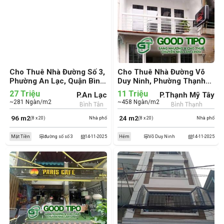
Cho Thuê Nhà Đường Số 3,
Cho Thuê Nhà Đường Võ
Phường An Lạc, Quận Bình
Duy Ninh, Phường Thạnh
Tân (cũ)
Mỹ Tây, Quận Bình Thạnh
27 Triệu
11 Triệu
P.An Lạc
P.Thạnh Mỹ Tây
(cũ)
~281 Ngàn/m2
~458 Ngàn/m2
Bình Tân
Bình Thạnh
96 m2
24 m2
(8 x 20)
Nhà phố
(8 x 20)
Nhà phố
Mặt Tiền
đường số số 3
14-11-2025
Hẻm
Võ Duy Ninh
14-11-2025