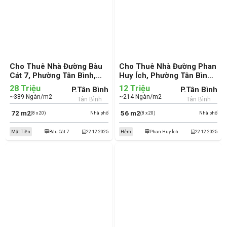
Cho Thuê Nhà Đường Bàu
Cho Thuê Nhà Đường Phan
Cát 7, Phường Tân Bình,
Huy Ích, Phường Tân Bình,
Quận Tân Bình (cũ)
Quận Tân Bình (cũ)
28 Triệu
12 Triệu
P.Tân Bình
P.Tân Bình
~389 Ngàn/m2
~214 Ngàn/m2
Tân Bình
Tân Bình
72 m2
56 m2
(8 x 20)
Nhà phố
(8 x 20)
Nhà phố
Mặt Tiền
Bàu Cát 7
22-12-2025
Hẻm
Phan Huy Ích
22-12-2025