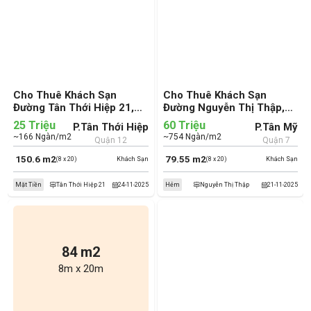
Cho Thuê Khách Sạn
Cho Thuê Khách Sạn
Đường Tân Thới Hiệp 21,
Đường Nguyễn Thị Thập,
Phường Tân Thới Hiệp,
Phường Tân Mỹ, Quận 7
25 Triệu
60 Triệu
P.Tân Thới Hiệp
P.Tân Mỹ
Quận 12 (cũ)
(cũ)
~166 Ngàn/m2
~754 Ngàn/m2
Quận 12
Quận 7
150.6 m2
79.55 m2
(8 x 20)
Khách Sạn
(8 x 20)
Khách Sạn
Mặt Tiền
Tân Thới Hiệp 21
24-11-2025
Hẻm
Nguyễn Thị Thập
21-11-2025
84 m2
8m x 20m