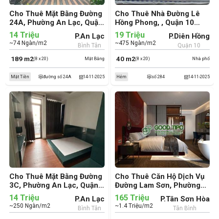
Cho Thuê Mặt Bằng Đường
Cho Thuê Nhà Đường Lê
24A, Phường An Lạc, Quận
Hồng Phong, , Quận 10
Bình Tân (cũ)
(cũ)
14 Triệu
19 Triệu
P.An Lạc
P.Diên Hồng
~74 Ngàn/m2
~475 Ngàn/m2
Bình Tân
Quận 10
189 m2
40 m2
(8 x 20)
Mặt Bằng
(8 x 20)
Nhà phố
Mặt Tiền
đường số 24A
14-11-2025
Hẻm
số 284
14-11-2025
Cho Thuê Mặt Bằng Đường
Cho Thuê Căn Hộ Dịch Vụ
3C, Phường An Lạc, Quận
Đường Lam Sơn, Phường
Bình Tân (cũ)
Tân Sơn Hòa, Quận Tân
14 Triệu
165 Triệu
P.An Lạc
P.Tân Sơn Hòa
Bình (cũ)
~250 Ngàn/m2
~1.4 Triệu/m2
Bình Tân
Tân Bình