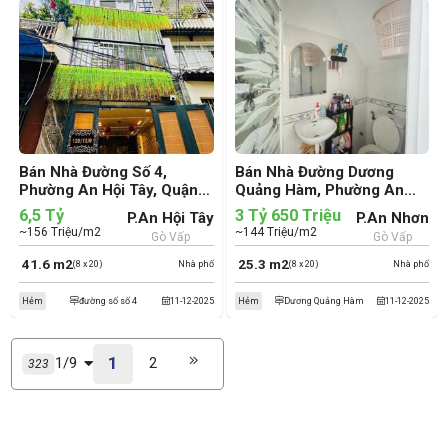
Bán Nhà Đường Số 4,
Bán Nhà Đường Dương
Phường An Hội Tây, Quận
Quảng Hàm, Phường An
Gò Vấp (cũ)
Nhơn, Quận Gò Vấp (cũ)
6,5 Tỷ
3 Tỷ 650 Triệu
P.An Hội Tây
P.An Nhơn
~156 Triệu/m2
~144 Triệu/m2
Gò Vấp
Gò Vấp
41.6 m2
25.3 m2
(8 x 20)
Nhà phố
(8 x 20)
Nhà phố
Hẻm
đường số số 4
11-12-2025
Hẻm
Dương Quảng Hàm
11-12-2025
1
1/9
2
323