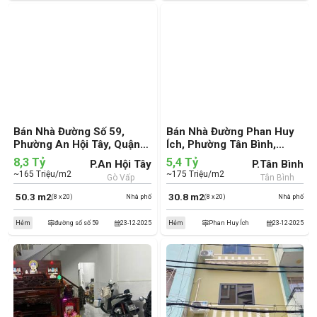
Bán Nhà Đường Số 59,
Bán Nhà Đường Phan Huy
Phường An Hội Tây, Quận
Ích, Phường Tân Bình,
Gò Vấp (cũ)
Quận Tân Bình (cũ)
8,3 Tỷ
5,4 Tỷ
P.An Hội Tây
P.Tân Bình
~165 Triệu/m2
~175 Triệu/m2
Gò Vấp
Tân Bình
50.3 m2
30.8 m2
(8 x 20)
Nhà phố
(8 x 20)
Nhà phố
Hẻm
đường số số 59
23-12-2025
Hẻm
Phan Huy Ích
23-12-2025