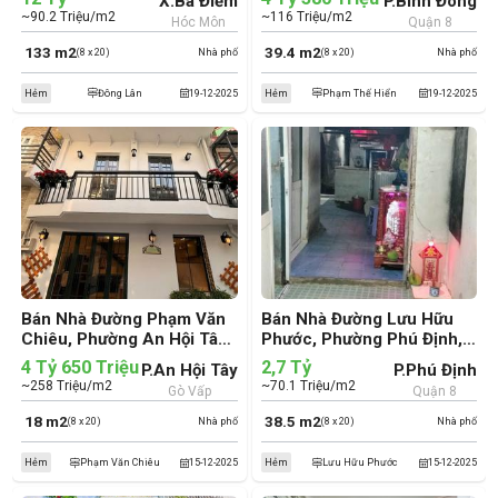
X.Bà Điểm
P.Bình Đông
~90.2 Triệu/m2
~116 Triệu/m2
Hóc Môn
Quận 8
133 m2
39.4 m2
(8 x 20)
Nhà phố
(8 x 20)
Nhà phố
Hẻm
Đông Lân
19-12-2025
Hẻm
Phạm Thế Hiển
19-12-2025
Bán Nhà Đường Phạm Văn
Bán Nhà Đường Lưu Hữu
Chiêu, Phường An Hội Tây,
Phước, Phường Phú Định,
Quận Gò Vấp (cũ)
Quận 8 (cũ)
4 Tỷ 650 Triệu
2,7 Tỷ
P.An Hội Tây
P.Phú Định
~258 Triệu/m2
~70.1 Triệu/m2
Gò Vấp
Quận 8
18 m2
38.5 m2
(8 x 20)
Nhà phố
(8 x 20)
Nhà phố
Hẻm
Phạm Văn Chiêu
15-12-2025
Hẻm
Lưu Hữu Phước
15-12-2025