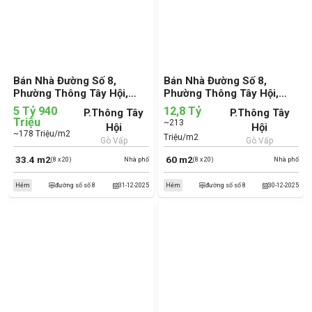
Bán Nhà Đường Số 8,
Bán Nhà Đường Số 8,
Phường Thông Tây Hội,
Phường Thông Tây Hội,
Quận Gò Vấp (cũ)
Quận Gò Vấp (cũ)
5 Tỷ 940
12,8 Tỷ
P.Thông Tây
P.Thông Tây
Triệu
~213
Hội
Hội
~178 Triệu/m2
Triệu/m2
Gò Vấp
Gò Vấp
33.4 m2
60 m2
(8 x 20)
Nhà phố
(8 x 20)
Nhà phố
Hẻm
đường số số 8
31-12-2025
Hẻm
đường số số 8
30-12-2025