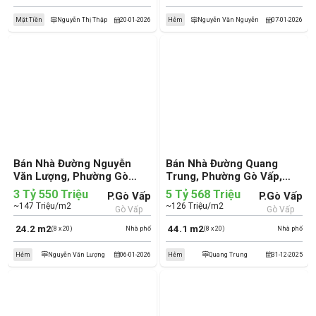
Mặt Tiền
Nguyễn Thị Thập
20-01-2026
Hẻm
Nguyễn Văn Nguyễn
07-01-2026
Bán Nhà Đường Nguyễn
Bán Nhà Đường Quang
Văn Lượng, Phường Gò
Trung, Phường Gò Vấp,
Vấp, Quận Gò Vấp (cũ)
Quận Gò Vấp (cũ)
3 Tỷ 550 Triệu
5 Tỷ 568 Triệu
P.Gò Vấp
P.Gò Vấp
~147 Triệu/m2
~126 Triệu/m2
Gò Vấp
Gò Vấp
24.2 m2
44.1 m2
(8 x 20)
Nhà phố
(8 x 20)
Nhà phố
Hẻm
Nguyễn Văn Lượng
06-01-2026
Hẻm
Quang Trung
31-12-2025