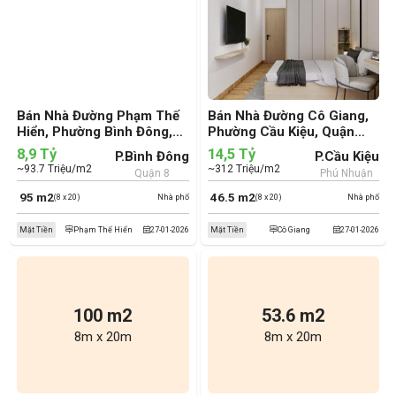
Bán Nhà Đường Phạm Thế
Bán Nhà Đường Cô Giang,
Hiển, Phường Bình Đông,
Phường Cầu Kiệu, Quận
Quận 8 (cũ)
Phú Nhuận (cũ)
8,9 Tỷ
14,5 Tỷ
P.Bình Đông
P.Cầu Kiệu
~93.7 Triệu/m2
~312 Triệu/m2
Quận 8
Phú Nhuận
95 m2
46.5 m2
(8 x 20)
Nhà phố
(8 x 20)
Nhà phố
Mặt Tiền
Phạm Thế Hiển
27-01-2026
Mặt Tiền
Cô Giang
27-01-2026
100 m2
53.6 m2
8m x 20m
8m x 20m