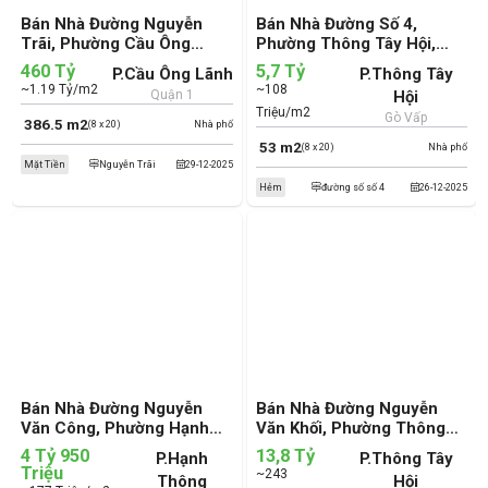
Bán Nhà Đường Nguyễn
Bán Nhà Đường Số 4,
Trãi, Phường Cầu Ông
Phường Thông Tây Hội,
Lãnh, Quận 1 (cũ)
Quận Gò Vấp (cũ)
460 Tỷ
5,7 Tỷ
P.Cầu Ông Lãnh
P.Thông Tây
~1.19 Tỷ/m2
~108
Quận 1
Hội
Triệu/m2
Gò Vấp
386.5 m2
(8 x 20)
Nhà phố
53 m2
(8 x 20)
Nhà phố
Mặt Tiền
Nguyễn Trãi
29-12-2025
Hẻm
đường số số 4
26-12-2025
Bán Nhà Đường Nguyễn
Bán Nhà Đường Nguyễn
Văn Công, Phường Hạnh
Văn Khối, Phường Thông
Thông, Quận Gò Vấp (cũ)
Tây Hội, Quận Gò Vấp (cũ)
4 Tỷ 950
13,8 Tỷ
P.Hạnh
P.Thông Tây
Triệu
~243
Thông
Hội