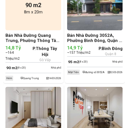
90 m2
8m x 20m
Bán Nhà Đường Quang
Bán Nhà Đường 3052A,
Trung, Phường Thông Tây
Phường Bình Đông, Quận 8
Hội, Quận Gò Vấp (cũ)
(cũ)
14,8 Tỷ
14,9 Tỷ
P.Thông Tây
P.Bình Đông
~164
~157 Triệu/m2
Hội
Quận 8
Triệu/m2
Gò Vấp
95 m2
(8 x 20)
Nhà phố
90 m2
(8 x 20)
Nhà phố
Mặt Tiền
đường số 3052A
02-03-2026
Hẻm
Quang Trung
14-03-2026