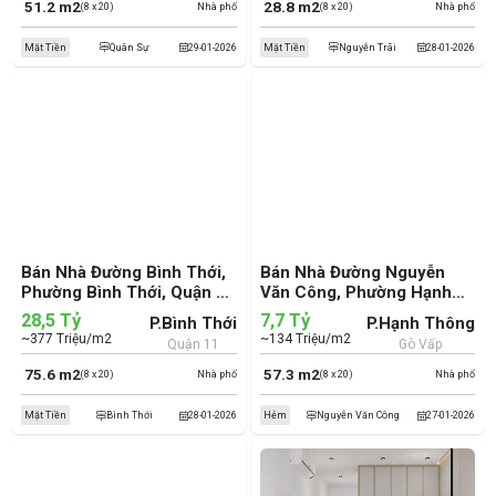
51.2 m2
28.8 m2
(8 x 20)
Nhà phố
(8 x 20)
Nhà phố
Mặt Tiền
Quân Sự
29-01-2026
Mặt Tiền
Nguyễn Trãi
28-01-2026
Bán Nhà Đường Bình Thới,
Bán Nhà Đường Nguyễn
Phường Bình Thới, Quận 11
Văn Công, Phường Hạnh
(cũ)
Thông, Quận Gò Vấp (cũ)
28,5 Tỷ
7,7 Tỷ
P.Bình Thới
P.Hạnh Thông
~377 Triệu/m2
~134 Triệu/m2
Quận 11
Gò Vấp
75.6 m2
57.3 m2
(8 x 20)
Nhà phố
(8 x 20)
Nhà phố
Mặt Tiền
Bình Thới
28-01-2026
Hẻm
Nguyễn Văn Công
27-01-2026