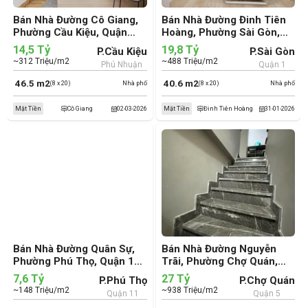
Bán Nhà Đường Cô Giang,
Bán Nhà Đường Đinh Tiên
Phường Cầu Kiệu, Quận
Hoàng, Phường Sài Gòn,
Phú Nhuận (cũ)
Quận 1 (cũ)
14,5 Tỷ
19,8 Tỷ
P.Cầu Kiệu
P.Sài Gòn
~312 Triệu/m2
~488 Triệu/m2
Phú Nhuận
Quận 1
46.5 m2
40.6 m2
(8 x 20)
Nhà phố
(8 x 20)
Nhà phố
Mặt Tiền
Cô Giang
02-03-2026
Mặt Tiền
Đinh Tiên Hoàng
31-01-2026
Bán Nhà Đường Quân Sự,
Bán Nhà Đường Nguyễn
Phường Phú Thọ, Quận 11
Trãi, Phường Chợ Quán,
(cũ)
Quận 5 (cũ)
7,6 Tỷ
27 Tỷ
P.Phú Thọ
P.Chợ Quán
~148 Triệu/m2
~938 Triệu/m2
Quận 11
Quận 5