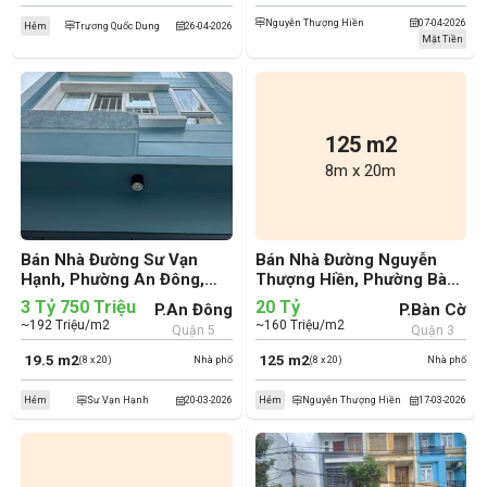
Nguyễn Thượng Hiền
07-04-2026
Hẻm
Trương Quốc Dung
26-04-2026
Mặt Tiền
125 m2
8m x 20m
Bán Nhà Đường Sư Vạn
Bán Nhà Đường Nguyễn
Hạnh, Phường An Đông,
Thượng Hiền, Phường Bàn
Quận 5 (cũ)
Cờ, Quận 3 (cũ)
3 Tỷ 750 Triệu
20 Tỷ
P.An Đông
P.Bàn Cờ
~192 Triệu/m2
~160 Triệu/m2
Quận 5
Quận 3
19.5 m2
125 m2
(8 x 20)
Nhà phố
(8 x 20)
Nhà phố
Hẻm
Sư Vạn Hạnh
20-03-2026
Hẻm
Nguyễn Thượng Hiền
17-03-2026