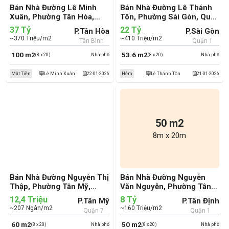
Bán Nhà Đường Lê Minh
Bán Nhà Đường Lê Thánh
Xuân, Phường Tân Hòa,
Tôn, Phường Sài Gòn, Quận
Quận Tân Bình (cũ)
1 (cũ)
37 Tỷ
22 Tỷ
P.Tân Hòa
P.Sài Gòn
~370 Triệu/m2
~410 Triệu/m2
Tân Bình
Quận 1
100 m2
53.6 m2
(8 x 20)
Nhà phố
(8 x 20)
Nhà phố
Mặt Tiền
Lê Minh Xuân
22-01-2026
Hẻm
Lê Thánh Tôn
21-01-2026
50 m2
8m x 20m
Bán Nhà Đường Nguyễn Thị
Bán Nhà Đường Nguyễn
Thập, Phường Tân Mỹ,
Văn Nguyễn, Phường Tân
Quận 7 (cũ)
Định, Quận 1 (cũ)
12,4 Triệu
8 Tỷ
P.Tân Mỹ
P.Tân Định
~207 Ngàn/m2
~160 Triệu/m2
Quận 7
Quận 1
60 m2
50 m2
(8 x 20)
Nhà phố
(8 x 20)
Nhà phố