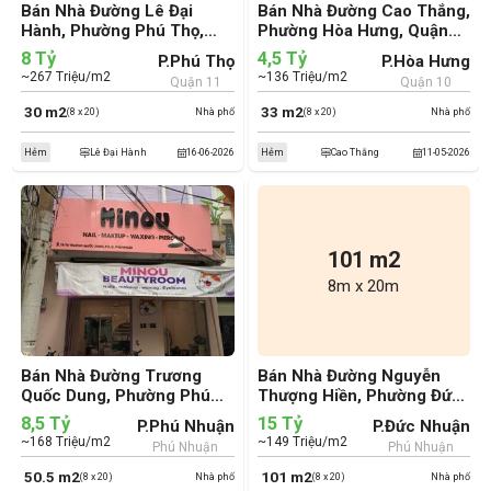
Bán Nhà Đường Lê Đại
Bán Nhà Đường Cao Thắng,
Hành, Phường Phú Thọ,
Phường Hòa Hưng, Quận
Quận 11 (cũ)
10 (cũ)
8 Tỷ
4,5 Tỷ
P.Phú Thọ
P.Hòa Hưng
~267 Triệu/m2
~136 Triệu/m2
Quận 11
Quận 10
30 m2
33 m2
(8 x 20)
Nhà phố
(8 x 20)
Nhà phố
Hẻm
Lê Đại Hành
16-06-2026
Hẻm
Cao Thắng
11-05-2026
101 m2
8m x 20m
Bán Nhà Đường Trương
Bán Nhà Đường Nguyễn
Quốc Dung, Phường Phú
Thượng Hiền, Phường Đức
Nhuận, Quận Phú Nhuận
Nhuận, Quận Phú Nhuận
8,5 Tỷ
15 Tỷ
P.Phú Nhuận
P.Đức Nhuận
(cũ)
(cũ)
~168 Triệu/m2
~149 Triệu/m2
Phú Nhuận
Phú Nhuận
50.5 m2
101 m2
(8 x 20)
Nhà phố
(8 x 20)
Nhà phố