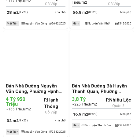
~177 Triệu/m2
Triệu/m2
Gò Vấp
Gò Vấp
28 m2
56.8 m2
(8 x 20)
Nhà phố
(8 x 20)
Nhà phố
Mặt Tiền
Nguyễn Văn Công
26-12-2025
Hẻm
Nguyễn Văn Khối
25-12-2025
Bán Nhà Đường Nguyễn
Bán Nhà Đường Bà Huyện
Văn Công, Phường Hạnh
Thanh Quan, Phường
Thông, Quận Gò Vấp (cũ)
Nhiêu Lộc, Quận 3 (cũ)
4 Tỷ 950
3,8 Tỷ
P.Hạnh
P.Nhiêu Lộc
Triệu
~225 Triệu/m2
Thông
Quận 3
~155 Triệu/m2
Gò Vấp
16.9 m2
(8 x 20)
Nhà phố
32 m2
(8 x 20)
Nhà phố
Hẻm
Bà Huyện Thanh Quan
25-12-2025
Mặt Tiền
Nguyễn Văn Công
25-12-2025