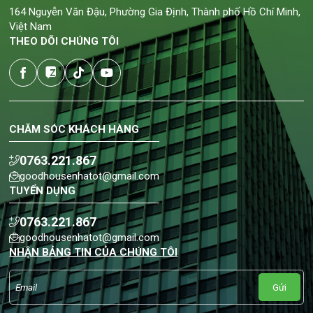
164 Nguyễn Văn Đậu, Phường Gia Định, Thành phố Hồ Chí Minh,
Việt Nam
THEO DÕI CHÚNG TÔI
CHĂM SÓC KHÁCH HÀNG
0763.221.867
goodhousenhatot@gmail.com
TUYỂN DỤNG
0763.221.867
goodhousenhatot@gmail.com
NHẬN BẢNG TIN CỦA CHÚNG TÔI
Gửi