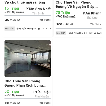
Vp cho thuê mới và rộng
Cho Thuê Văn Phòng
Đường Võ Nguyên Giáp,
15 Triệu
P.Tân Sơn Nhất
Phường An Khánh, Thành
70 Triệu
~333 Ngàn/m2
P.An Khánh
Tân Bình
phố Thủ Đức (cũ)
~700 Ngàn/m2
Thủ Đức
45 m2
(8 x 20)
Văn Phòng
100 m2
(8 x 20)
Văn Phòng
Mặt Tiền
Nguyễn Trọng Lội
17-11-2025
Mặt Tiền
Võ Nguyên Giáp
11-08-2025
Cho Thuê Văn Phòng
Đường Phan Xích Long,
Phường Cầu Kiệu, Quận
52 Triệu
P.Cầu Kiệu
Phú Nhuận (cũ)
~650 Ngàn/m2
Phú Nhuận
80 m2
(8 x 20)
Văn Phòng