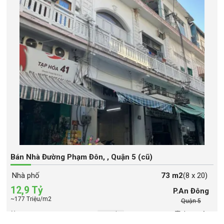
Bán Nhà Đường Phạm Đôn, , Quận 5 (cũ)
Nhà phố
73 m2
(8 x 20)
12,9 Tỷ
P.An Đông
~177 Triệu/m2
Quận 5
13-08-2025
Mặt Tiền
Phạm Đôn