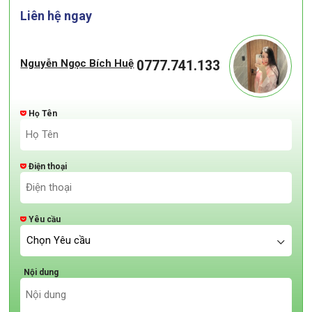
Liên hệ ngay
Nguyễn Ngọc Bích Huệ
0777.741.133
Họ Tên
Điện thoại
Yêu cầu
Nội dung