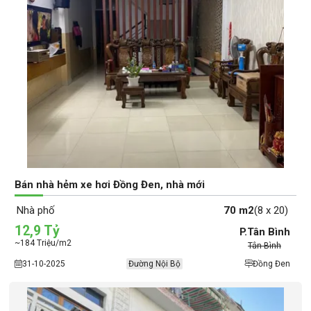
Bán nhà hẻm xe hơi Đồng Đen, nhà mới
Nhà phố
70 m2
(8 x 20)
12,9 Tỷ
P.Tân Bình
~184 Triệu/m2
Tân Bình
31-10-2025
Đường Nội Bộ
Đồng Đen