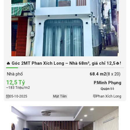
🔥 Góc 2MT Phan Xích Long – Nhà 68m², giá chỉ 12,5🧄!
Nhà phố
68.4 m2
(8 x 20)
12,5 Tỷ
P.Minh Phụng
~183 Triệu/m2
Quận 11
05-10-2025
Mặt Tiền
Phan Xích Long