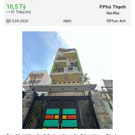
10,5 Tỷ
P.Phú Thạnh
~131 Triệu/m2
Tân Phú
13-09-2025
Hẻm
Phan Anh