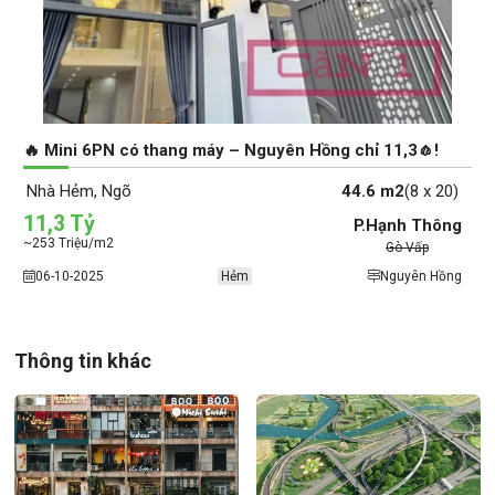
🔥 Mini 6PN có thang máy – Nguyên Hồng chỉ 11,3🧄!
Nhà Hẻm, Ngõ
44.6 m2
(8 x 20)
11,3 Tỷ
P.Hạnh Thông
~253 Triệu/m2
Gò Vấp
06-10-2025
Hẻm
Nguyên Hồng
Thông tin khác