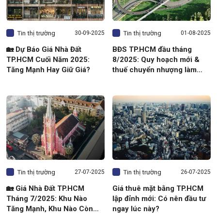
Tin thị trường
Tin thị trường
30
09-2025
01
08-2025
🏡 Dự Báo Giá Nhà Đất
BĐS TP.HCM đầu tháng
TP.HCM Cuối Năm 2025:
8/2025: Quy hoạch mới &
Tăng Mạnh Hay Giữ Giá?
thuế chuyển nhượng làm
thay đổi cục diện thị trường
Tin thị trường
Tin thị trường
27
07-2025
26
07-2025
🏡 Giá Nhà Đất TP.HCM
Giá thuê mặt bằng TP.HCM
Tháng 7/2025: Khu Nào
lập đỉnh mới: Có nên đầu tư
Tăng Mạnh, Khu Nào Còn
ngay lúc này?