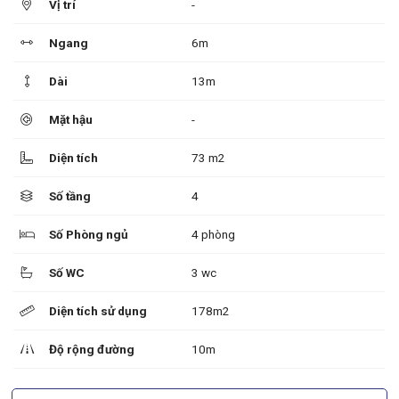
Vị trí
-
Ngang
6m
Dài
13m
Mặt hậu
-
Diện tích
73 m2
Số tầng
4
Số Phòng ngủ
4 phòng
Số WC
3 wc
Diện tích sử dụng
178m2
Độ rộng đường
10m