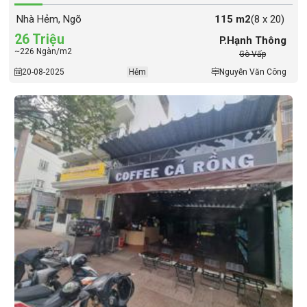
Nhà Hẻm, Ngõ
115 m2
(8 x 20)
26 Triệu
P.Hạnh Thông
~226 Ngàn/m2
Gò Vấp
20-08-2025
Hẻm
Nguyễn Văn Công