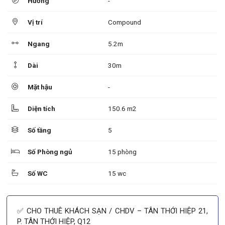
Hướng
-
Vị trí
Compound
Ngang
5.2m
Dài
30m
Mặt hậu
-
Diện tích
150.6 m2
Số tầng
5
Số Phòng ngủ
15 phòng
Số WC
15 wc
✅ CHO THUÊ KHÁCH SẠN / CHDV – TÂN THỚI HIỆP 21,
P. TÂN THỚI HIỆP, Q12