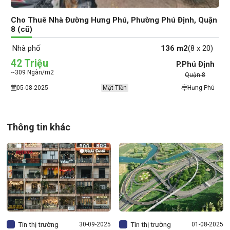
Cho Thuê Nhà Đường Hưng Phú, Phường Phú Định, Quận
8 (cũ)
Nhà phố
136 m2
(8 x 20)
42 Triệu
P.Phú Định
~309 Ngàn/m2
Quận 8
05-08-2025
Mặt Tiền
Hưng Phú
Thông tin khác
Tin thị trường
Tin thị trường
30
09-2025
01
08-2025