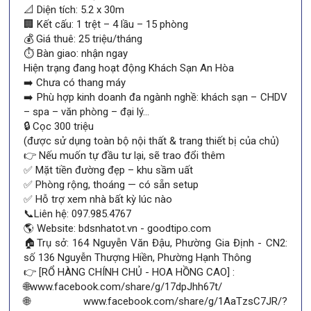
📐 Diện tích: 5.2 x 30m
🏢 Kết cấu: 1 trệt – 4 lầu – 15 phòng
💰 Giá thuê: 25 triệu/tháng
⏱ Bàn giao: nhận ngay
Hiện trạng đang hoạt động Khách Sạn An Hòa
➡️ Chưa có thang máy
➡️ Phù hợp kinh doanh đa ngành nghề: khách sạn – CHDV
– spa – văn phòng – đại lý…
🔒 Cọc 300 triệu
(được sử dụng toàn bộ nội thất & trang thiết bị của chủ)
👉 Nếu muốn tự đầu tư lại, sẽ trao đổi thêm
✅ Mặt tiền đường đẹp – khu sầm uất
✅ Phòng rộng, thoáng — có sẵn setup
✅ Hỗ trợ xem nhà bất kỳ lúc nào
📞Liên hệ: 097.985.4767
🌎 Website: bdsnhatot.vn - goodtipo.com
🏠Trụ sở: 164 Nguyễn Văn Đậu, Phường Gia Định - CN2:
số 136 Nguyễn Thượng Hiền, Phường Hạnh Thông
👉 [RỔ HÀNG CHÍNH CHỦ - HOA HỒNG CAO] :
🌐www.facebook.com/share/g/17dpJhh67t/
🌐www.facebook.com/share/g/1AaTzsC7JR/?