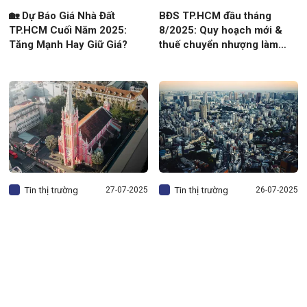
🏡 Dự Báo Giá Nhà Đất
BĐS TP.HCM đầu tháng
TP.HCM Cuối Năm 2025:
8/2025: Quy hoạch mới &
Tăng Mạnh Hay Giữ Giá?
thuế chuyển nhượng làm
thay đổi cục diện thị trường
Tin thị trường
Tin thị trường
27
07-2025
26
07-2025
🏡 Giá Nhà Đất TP.HCM
Giá thuê mặt bằng TP.HCM
Tháng 7/2025: Khu Nào
lập đỉnh mới: Có nên đầu tư
Tăng Mạnh, Khu Nào Còn
ngay lúc này?
Rẻ?