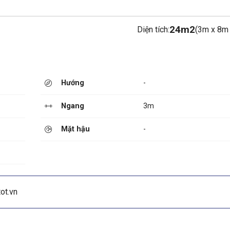
24m2
Diện tích:
(3m x 8m 
Hướng
-
Ngang
3m
Mặt hậu
-
ot.vn