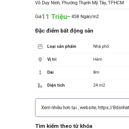
Võ Duy Ninh, Phường Thạnh Mỹ Tây, TP.HCM
11 Triệu
Giá
~ 458 Ngàn/m2
Đặc điểm bất động sản
Loại sản phẩm
Nhà phố
Vị trí
Hẻm
Dài
8m
Diện tích
24 m2
Xem nhiều hơn tại , website; https://Bdsnhat
Tìm kiếm theo từ khóa