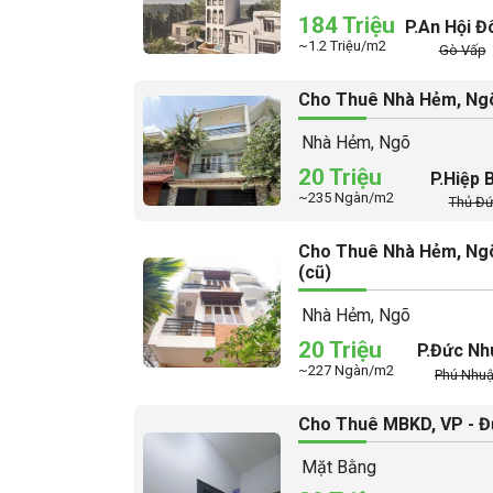
184 Triệu
P.An Hội 
~1.2 Triệu/m2
Gò Vấp
Cho Thuê Nhà Hẻm, Ngõ
Nhà Hẻm, Ngõ
20 Triệu
P.Hiệp 
~235 Ngàn/m2
Thủ Đ
Cho Thuê Nhà Hẻm, Ngõ
(cũ)
Nhà Hẻm, Ngõ
20 Triệu
P.Đức Nh
~227 Ngàn/m2
Phú Nhu
Cho Thuê MBKD, VP - Đ
Mặt Bằng